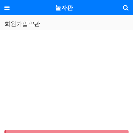
기
메뉴
놀자판
회원가입약관