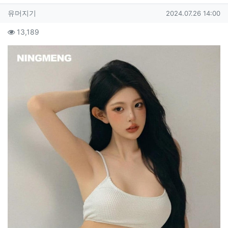
작성자 정보
작성
작성일
유머지기
2024.07.26 14:00
컨텐츠 정보
조회
13,189
본문