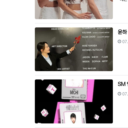
윤하
등
07
SM 
등
07