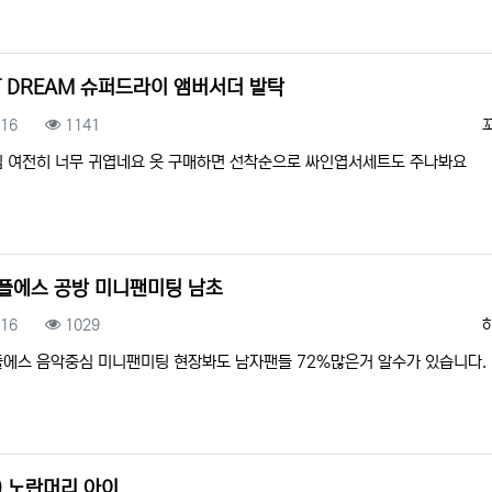
T DREAM 슈퍼드라이 앰버서더 발탁
록일
조회
.16
1141
 여전히 너무 귀엽네요 옷 구매하면 선착순으로 싸인엽서세트도 주나봐
플에스 공방 미니팬미팅 남초
록일
조회
.16
1029
에스 음악중심 미니팬미팅 현장봐도 남자팬들 72%많은거 알수가 있습니다.
) 노란머리 아이