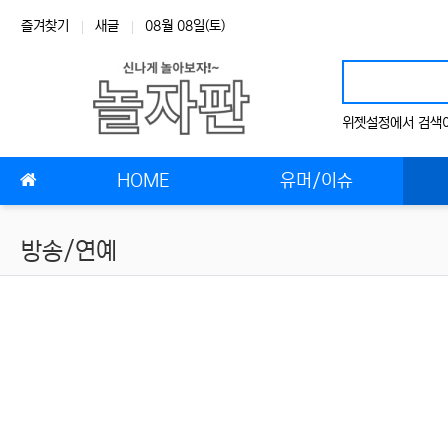
상단 네비
즐겨찾기
새글
08월 08일(토)
위젯설정에서 검색어
메인 메뉴
HOME
유머/이슈
방송/연예