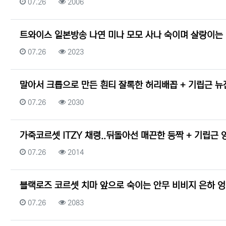
등록일
조회
07.26
2006
트와이스 일본방송 나연 미나 모모 사나 숙이며 살랑이는
등록일
조회
07.26
2023
말아서 크롭으로 만든 흰티 잘록한 허리배꼽 + 기립근 뉴
등록일
조회
07.26
2030
가죽코르셋 ITZY 채령..뒤돌아선 매끈한 등짝 + 기립근
등록일
조회
07.26
2014
블랙로즈 코르셋 치마 앞으로 숙이는 안무 비비지 은하 
등록일
조회
07.26
2083