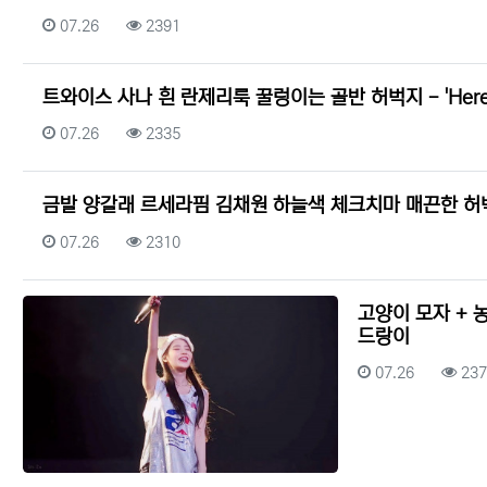
등록일
조회
07.26
2391
트와이스 사나 흰 란제리룩 꿀렁이는 골반 허벅지 - 'Here 
등록일
조회
07.26
2335
금발 양갈래 르세라핌 김채원 하늘색 체크치마 매끈한 허
등록일
조회
07.26
2310
고양이 모자 + 
드랑이
등록일
조회
07.26
237