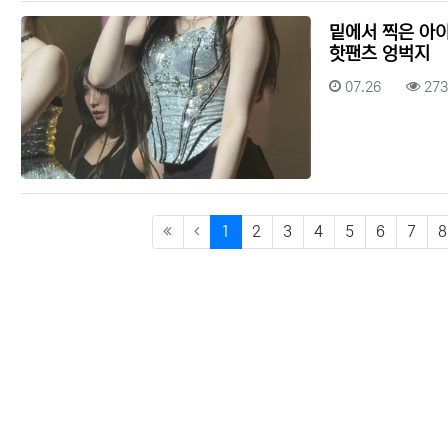
밑에서 찍은 아이
핫팬츠 엉벅지
등록일
조회
07.26
273
(current)
1
2
3
4
5
6
7
8