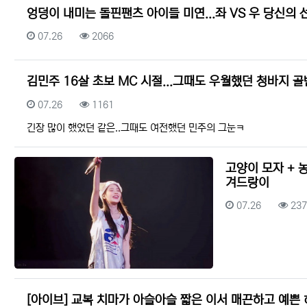
엉덩이 내미는 돌핀팬츠 아이들 미연...좌 VS 우 당신의 
등록일
조회
07.26
2066
김민주 16살 초보 MC 시절...그때도 우월했던 청바지 골
등록일
조회
07.26
1161
긴장 많이 했었던 같은..그때도 여전했던 민주의 그눈ㅋ
고양이 모자 + 
겨드랑이
등록일
조회
07.26
237
[아이브] 교복 치마가 아슬아슬 짧은 이서 매끈하고 예쁜