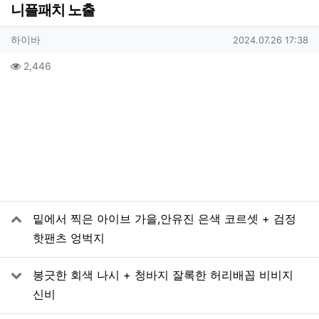
니플패치 노출
작성자 정보
작성
작성일
하이바
2024.07.26 17:38
컨텐츠 정보
조회
2,446
본문
관련자료
밑에서 찍은 아이브 가을,안유진 은색 코르셋 + 검정
핫팬츠 엉벅지
봉긋한 회색 나시 + 청바지 잘록한 허리배꼽 비비지
신비