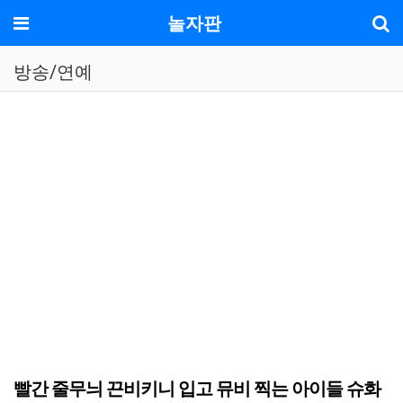
기
메뉴
놀자판
방송/연예
빨간 줄무늬 끈비키니 입고 뮤비 찍는 아이들 슈화