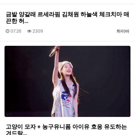
금발 양갈래 르세라핌 김채원 하늘색 체크치마 매
끈한 허…
등록일
조회
등록자
07.26
2309
하이바
고양이 모자 + 농구유니폼 아이유 호응 유도하는
겨드랑…