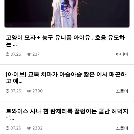
고양이 모자 + 농구 유니폼 아이유...호응 유도하
는 …
등록일
조회
등록자
07.26
2371
하이바
[아이브] 교복 치마가 아슬아슬 짧은 이서 매끈하
고 예…
등록일
조회
등록자
07.26
2390
꼬돌이
트와이스 사나 흰 란제리룩 꿀렁이는 골반 허벅지
- '…
등록일
조회
등록자
07.26
2332
꼬돌이