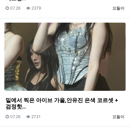
등록일
조회
등록자
07.26
2379
꼬돌이
밑에서 찍은 아이브 가을,안유진 은색 코르셋 +
검정핫…
등록일
조회
등록자
07.26
2731
꼬돌이